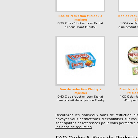
Bon de réduction Minidou à
Bon de rédu
imprimer
à 
0,75 € de r?duction pour l'achat
1,00€ de r?d
d'adoucissant Minidou
d'un produit
Bon de réduction Flanby à
Bon de réd
imprimer
Pr?side
0,40 € de r?duction pour l'achat
1,00 € de r?
d'un produit de la gamme Flanby
d'un prod
Camembert et
Découvrez les nouveaux bons de réduction dis
envoyer vous permettrons d'éconimiser sur vos
sont ajoutés et référencés pour vous permettre 
les bons de réduction
FAQ Codes & Bons de Réducti