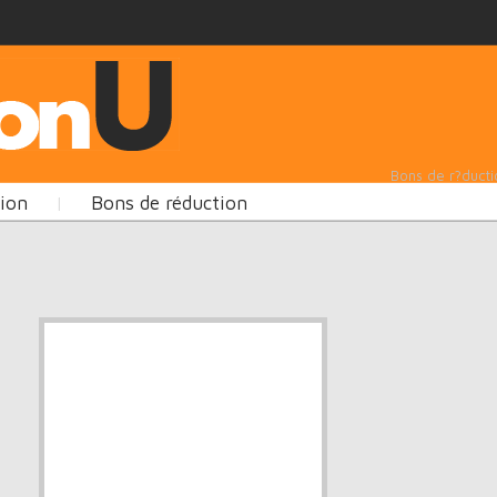
Bons de r?ducti
tion
Bons de réduction
|