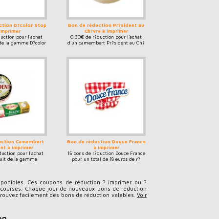
ction D?color Stop
Bon de réduction Pr?sident au
imprimer
Ch?vre à imprimer
uction pour l'achat
0,30€ de r?duction pour l'achat
 de la gamme D?color
d'un camembert Pr?sident au Ch?
Stop
vre
uction Camembert
Bon de réduction Douce France
nt à imprimer
à imprimer
duction pour l'achat
15 bons de r?duction Douce France
uit de la gamme
pour un total de 18 euros de r?
 B?che Fondante Pr?
duction ? imprimer.
sident
ponibles. Ces coupons de réduction ? imprimer ou ?
 courses. Chaque jour de nouveaux bons de réduction
trouvez facilement des bons de réduction valables.
Voir
on