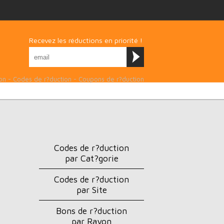
Recevez les réductions en priorité !
on - Codes de r?duction - Coupons de r?duction
Codes de r?duction
par Cat?gorie
Codes de r?duction
par Site
Bons de r?duction
par Rayon